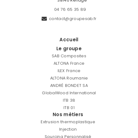
38140 Renage
04 76 65 35 89
contact@groupesab.fr
Accueil
Le groupe
SAB Composites
ALTONA France
ILEX France
ALTONA Roumanie
ANDRÉ BONDET SA
GlobalWood International
ITB 38
ITB 01
Nos métiers
Extrusion thermoplastique
Injection
Sourcing Personnalisé